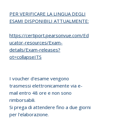
PER VERIFICARE LA LINGUA DEGLI
ESAMI DISPONIBILI ATTUALMENTE:
https://certiport.pearsonvue.com/Ed
ucator-resources/Exam-
details/Exam-releases?
ot=collapseITS
I voucher d'esame vengono
trasmessi elettronicamente via e-
mail entro 48 ore e non sono
rimborsabili.
Si prega di attendere fino a due giorni
per l'elaborazione.
I voucher hanno una scadenza che
varia da 6 mesi ad un anno dalla data