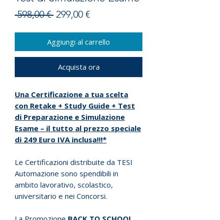
Prezzo
Prezzo
 598,00 € 
299,00 €
regolare
scontato
Aggiungi al carrello
Acquista ora
Una Certificazione a tua scelta
con Retake + Study Guide + Test
di Preparazione e Simulazione
Esame – il tutto al prezzo speciale
di 249 Euro IVA inclusa!!!*
Le Certificazioni distribuite da TESI
Automazione sono spendibili in
ambito lavorativo, scolastico,
universitario e nei Concorsi.
La Promozione
BACK TO SCHOOL