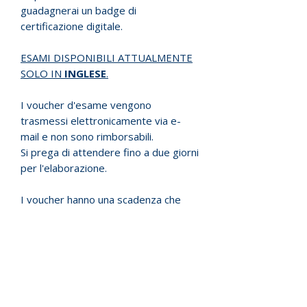
guadagnerai un badge di
certificazione digitale.
ESAMI DISPONIBILI ATTUALMENTE
SOLO IN
INGLESE
.
I voucher d'esame vengono
trasmessi elettronicamente via e-
mail e non sono rimborsabili.
Si prega di attendere fino a due giorni
per l'elaborazione.
I voucher hanno una scadenza che
varia da 6 mesi ad un anno dalla data
di acquisto.
I candidati al test sono responsabili
dell'individuazione di un Centro
Autorizzato di Test Certificato e di